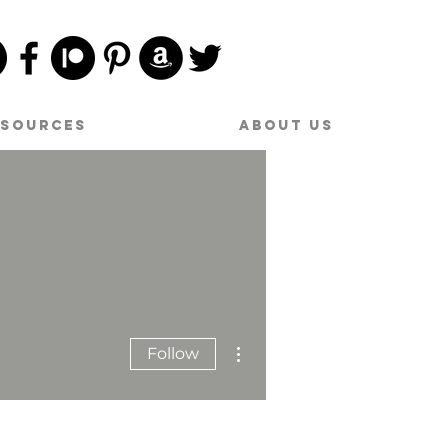
esources
About Us
More actions
Follow